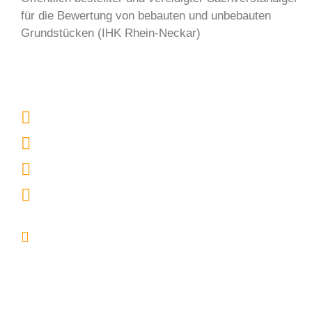
für die Bewertung von bebauten und unbebauten
Grundstücken (IHK Rhein-Neckar)
0621 7992951
0163 3151575
info@bauer-architekten.de
0621 7644182
Ernst-Throm-Str. 41
68259 Mannheim